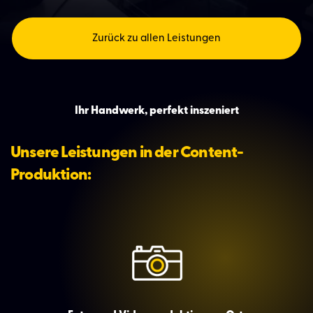
Ne
Mitarbeitergewinnung
Neukundengewinnung
Zurück zu allen Leistungen
Baustellensicherheit: Intelligente
Kameralösungen
Baustellenzeitraffer: Fortschritte dokumentieren
Ihr Handwerk, perfekt inszeniert
Referenzen
Unsere Leistungen in der Content-
Übersicht der Referenzen
Produktion:
Progress AG | Zeitraffervideo
Vanzo Metall GmbH | Montage in Ulten - Stausee
Weißbrunn
Mair Josef | Asphaltierung | Fotos und Videos
Fuchs AG | Hotel Das Gerstl Family Retreat