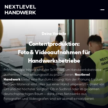
Deine Vorteile
Contentproduktion:
Home
Foto & Videoaufnahmen für
Leistungen
Handwerksbetriebe
Übersicht der Leistungen
Professionelle Inhalte sind der Schlüssel, um Handwerksbetriebe
authentisch und wirkungsvoll zu präsentieren.
Nextlevel
Contentproduktion: Foto & Videoaufnahmen
Handwerk
bietet eine Rundum-Lösung: Von der Planung bis zum
Social Media Marketing
fertigen Material wird alles aus einer Hand umgesetzt – direkt vor
Ort und mit höchster Sorgfalt. Ob in Südtirol oder im gesamten
Webseiten Erstellung
deutschsprachigen Raum – dank eines Netzwerks aus
GEO Optimierung - KI Optimierung
Fotografen und Videografen sind wir überall einsatzbereit.
Grafik- & Markendesign