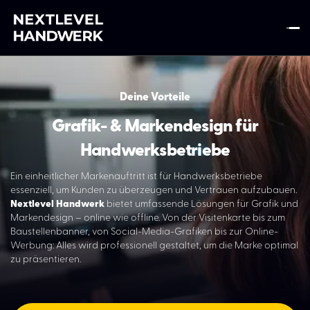
Deine Vorteile
Grafik- & Markendesign für
Home
Handwerksbetriebe
Leistungen
Ein einheitlicher Markenauftritt ist für Handwerksbetriebe
essenziell, um Kunden zu überzeugen und Vertrauen aufzubauen.
Übersicht der Leistungen
Nextlevel Handwerk
bietet umfassende Lösungen für Grafik und
Markendesign – online wie offline. Von der Visitenkarte bis zum
Contentproduktion: Foto & Videoaufnahmen
Baustellenbanner, von Social-Media-Grafiken bis zur Online-
Social Media Marketing
Werbung: Alles wird professionell gestaltet, um die Marke optimal
zu präsentieren.
Webseiten Erstellung
GEO Optimierung - KI Optimierung
Grafik- & Markendesign