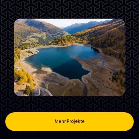
Progress AG | Zeitraffervideo
Progress AG
Vanzo Metall GmbH | Montage in Ulten -
Stausee Weißbrunn
Vanzo Metall GmbH | Schlanders
Mehr Projekte